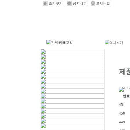
즐겨찾기
공지사항
오시는길
제
Tota
번호
451
450
449