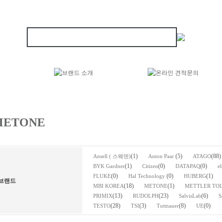
METONE
(1)
(5)
(88)
Ansell ( 스웨덴)
Anton Paar
ATAGO
(1)
(0)
(0)
BYK Gardner
Citizen
DATAPAQ
e
(0)
(0)
(1)
FLUKE
Hal Technology
HUBERG
브랜드
(18)
(1)
MBI KOREA
METONE
METTLER TO
(13)
(23)
(6)
PRIMIX
RUDOLPH
SalvisLab
S
(28)
(3)
(8)
(0)
TESTO
TSI
Tuttnauer
UE