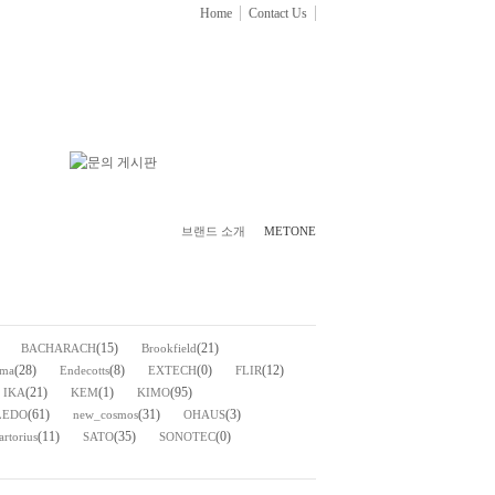
Home
Contact Us
브랜드 소개
METONE
(15)
(21)
BACHARACH
Brookfield
(28)
(8)
(0)
(12)
lma
Endecotts
EXTECH
FLIR
(21)
(1)
(95)
IKA
KEM
KIMO
(61)
(31)
(3)
LEDO
new_cosmos
OHAUS
(11)
(35)
(0)
artorius
SATO
SONOTEC