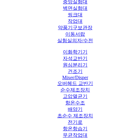
중앙실험대
벽면실험대
씽크대
작업대
약품기구보관장
이동서랍
실험실의자/수전
이화학기기
자석교반기
원심분리기
건조기
Mixer/Disper
오버헤드 교반기
순수제조장치
고압멸균기
항온수조
배양기
초순수 제조장치
전기로
항온항습기
무균작업대