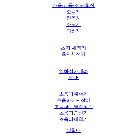
소음/진동/조도/회전
소음계
진동계
조도계
회전계
초자 세척기
초자세척기
열화상카메라
FLIR
초음파계측기
초음파진단장비
초음파두께측정기
초음파송신기
초음파세척기
실험대