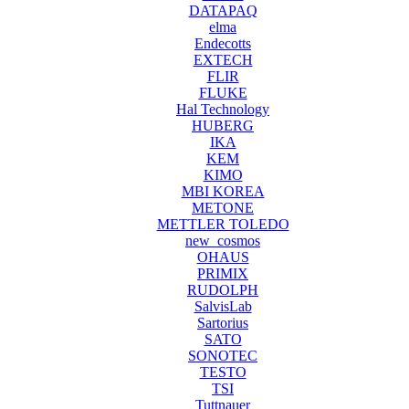
DATAPAQ
elma
Endecotts
EXTECH
FLIR
FLUKE
Hal Technology
HUBERG
IKA
KEM
KIMO
MBI KOREA
METONE
METTLER TOLEDO
new_cosmos
OHAUS
PRIMIX
RUDOLPH
SalvisLab
Sartorius
SATO
SONOTEC
TESTO
TSI
Tuttnauer