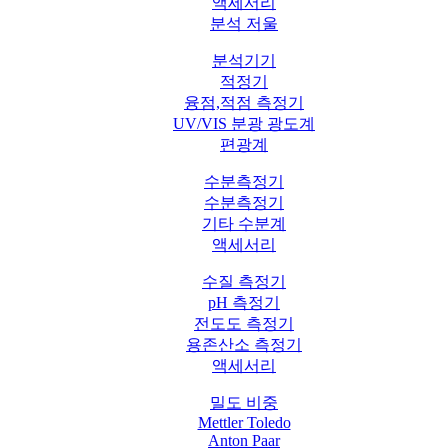
액세서리
분석 저울
분석기기
적정기
융점,적점 측정기
UV/VIS 분광 광도계
편광계
수분측정기
수분측정기
기타 수분계
액세서리
수질 측정기
pH 측정기
전도도 측정기
용존산소 측정기
액세서리
밀도 비중
Mettler Toledo
Anton Paar