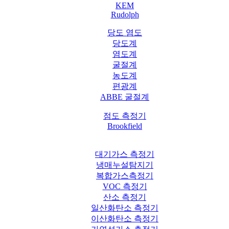
KEM
Rudolph
당도 염도
당도계
염도계
굴절계
농도계
편광계
ABBE 굴절계
점도 측정기
Brookfield
대기가스 측정기
냉매누설탐지기
복합가스측정기
VOC 측정기
산소 측정기
일산화탄소 측정기
이산화탄소 측정기