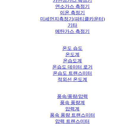
가연성가스 측정기
연소가스 측정기
이온 측정기
미세먼지측정기(파티클카운터)
기타
메탄가스 측정기
온도 습도
온도계
온습도계
온습도 데이터 로거
온습도 트랜스미터
적외선 온도계
풍속/풍량/압력
풍속 풍량계
압력계
풍속 풍량 트랜스미터
압력 트랜스미터