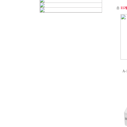
총
11
A