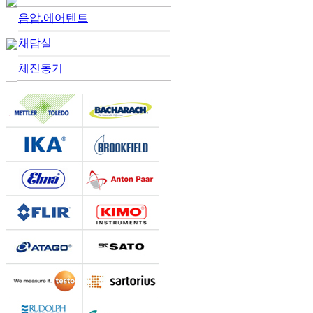
음압.에어텐트
채담실
체진동기