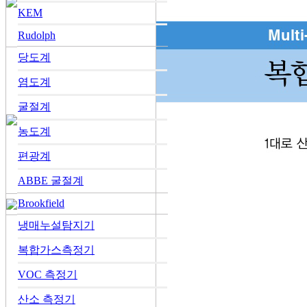
KEM
Rudolph
당도계
염도계
굴절계
농도계
편광계
ABBE 굴절계
Brookfield
냉매누설탐지기
복합가스측정기
VOC 측정기
산소 측정기