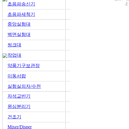
초음파송신기
초음파세척기
중앙실험대
벽면실험대
씽크대
작업대
약품기구보관장
이동서랍
실험실의자/수전
자석교반기
원심분리기
건조기
Mixer/Disper