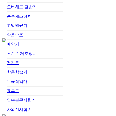
오버헤드 교반기
순수제조장치
고압멸균기
항온수조
배양기
초순수 제조장치
전기로
항온항습기
무균작업대
흄후드
염수분무시험기
자외선시험기