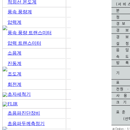
적외선 온도계
풍속 풍량계
압력계
풍속 풍량 트랜스미터
압력 트랜스미터
소음계
진동계
조도계
회전계
초자세척기
FLIR
초음파진단장비
초음파두께측정기