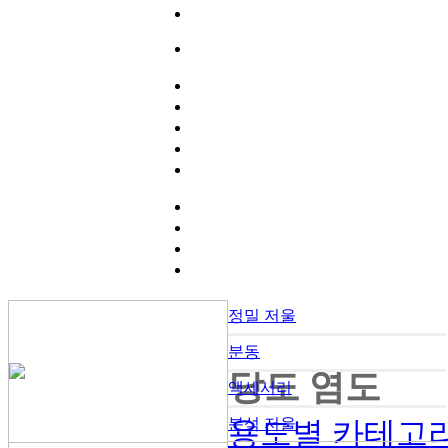
정밀 저울
분동
당도 염도
액세서리
분석 저울
용도별 카테고