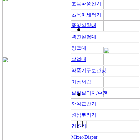
초음파송신기
초음파세척기
중앙실험대
벽면실험대
씽크대
작업대
약품기구보관장
이동서랍
실험실의자/수전
자석교반기
원심분리기
[1]
건조기
Mixer/Disper