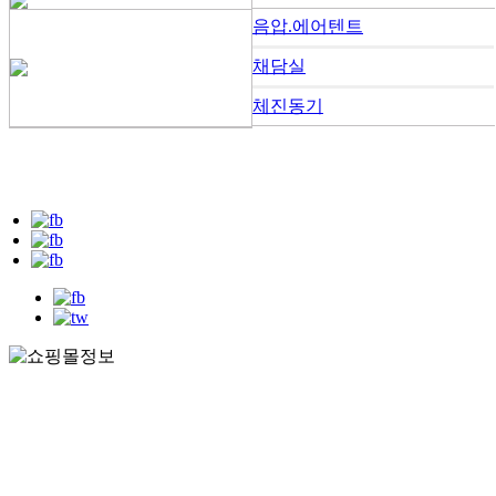
음압.에어텐트
채담실
체진동기