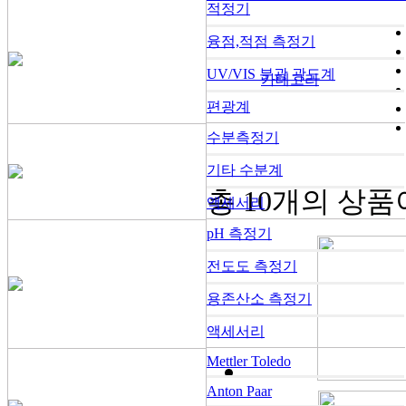
적정기
융점,적점 측정기
UV/VIS 분광 광도계
카테고리
편광계
수분측정기
기타 수분계
총
10개
의 상품
액세서리
pH 측정기
전도도 측정기
용존산소 측정기
액세서리
Mettler Toledo
Anton Paar