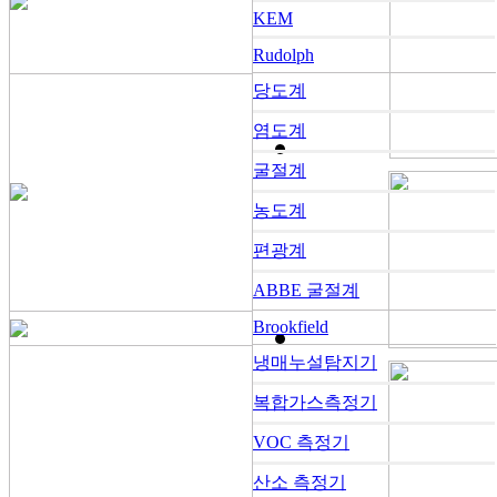
KEM
Rudolph
당도계
염도계
굴절계
농도계
편광계
ABBE 굴절계
Brookfield
냉매누설탐지기
복합가스측정기
VOC 측정기
산소 측정기