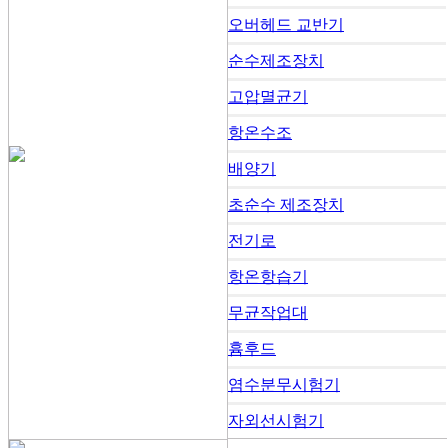
오버헤드 교반기
순수제조장치
고압멸균기
항온수조
배양기
초순수 제조장치
전기로
항온항습기
무균작업대
흄후드
염수분무시험기
자외선시험기