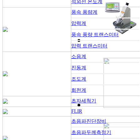
적외선 온도계
풍속 풍량계
압력계
풍속 풍량 트랜스미터
압력 트랜스미터
소음계
진동계
조도계
회전계
초자세척기
FLIR
초음파진단장비
초음파두께측정기