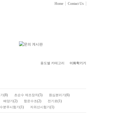
Home
Contact Us
용도별 카테고리
이화학기기
(8)
(5)
(6)
균기
초순수 제조장치
원심분리기
(2)
(2)
(1)
배양기
항온수조
전기로
(1)
(1)
수분무시험기
자외선시험기