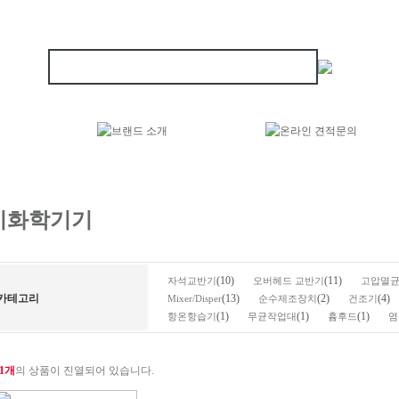
이화학기기
(10)
(11)
자석교반기
오버헤드 교반기
고압멸
카테고리
(13)
(2)
(4)
Mixer/Disper
순수제조장치
건조기
(1)
(1)
(1)
항온항습기
무균작업대
흄후드
염
1개
의 상품이 진열되어 있습니다.