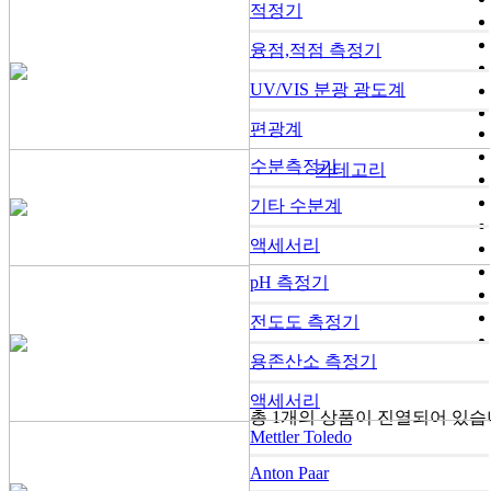
적정기
융점,적점 측정기
UV/VIS 분광 광도계
편광계
수분측정기
카테고리
기타 수분계
액세서리
pH 측정기
전도도 측정기
용존산소 측정기
액세서리
총
1개
의 상품이 진열되어 있습
Mettler Toledo
Anton Paar