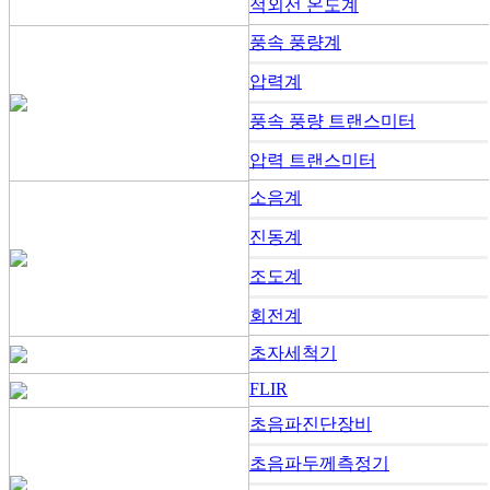
적외선 온도계
풍속 풍량계
압력계
풍속 풍량 트랜스미터
압력 트랜스미터
소음계
진동계
조도계
회전계
초자세척기
FLIR
초음파진단장비
초음파두께측정기