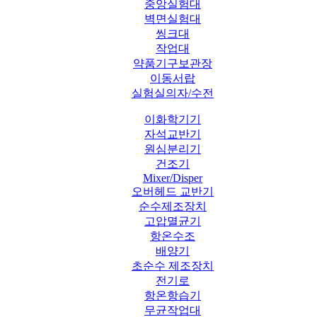
중앙실험대
벽면실험대
씽크대
작업대
약품기구보관장
이동서랍
실험실의자/수전
이화학기기
자석교반기
원심분리기
건조기
Mixer/Disper
오버헤드 교반기
순수제조장치
고압멸균기
항온수조
배양기
초순수 제조장치
전기로
항온항습기
무균작업대