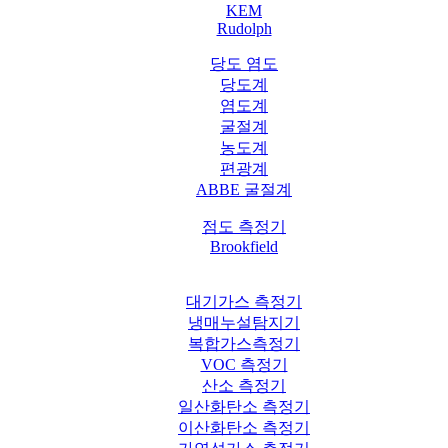
KEM
Rudolph
당도 염도
당도계
염도계
굴절계
농도계
편광계
ABBE 굴절계
점도 측정기
Brookfield
대기가스 측정기
냉매누설탐지기
복합가스측정기
VOC 측정기
산소 측정기
일산화탄소 측정기
이산화탄소 측정기