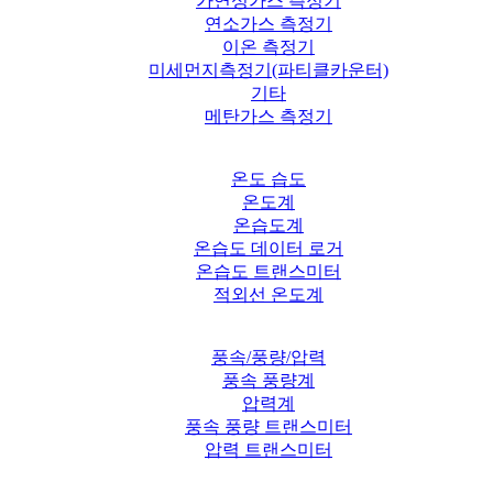
가연성가스 측정기
연소가스 측정기
이온 측정기
미세먼지측정기(파티클카운터)
기타
메탄가스 측정기
온도 습도
온도계
온습도계
온습도 데이터 로거
온습도 트랜스미터
적외선 온도계
풍속/풍량/압력
풍속 풍량계
압력계
풍속 풍량 트랜스미터
압력 트랜스미터