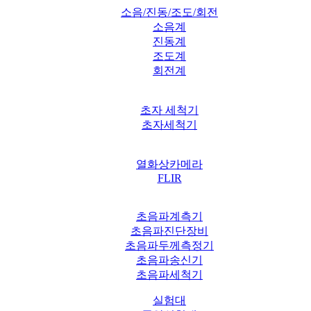
소음/진동/조도/회전
소음계
진동계
조도계
회전계
초자 세척기
초자세척기
열화상카메라
FLIR
초음파계측기
초음파진단장비
초음파두께측정기
초음파송신기
초음파세척기
실험대