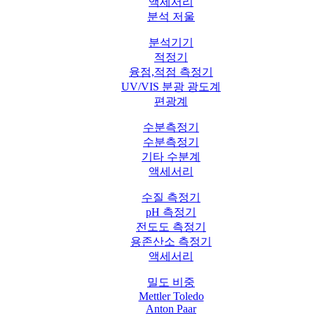
액세서리
분석 저울
분석기기
적정기
융점,적점 측정기
UV/VIS 분광 광도계
편광계
수분측정기
수분측정기
기타 수분계
액세서리
수질 측정기
pH 측정기
전도도 측정기
용존산소 측정기
액세서리
밀도 비중
Mettler Toledo
Anton Paar