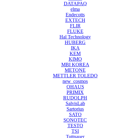
DATAPAQ
elma
Endecotts
EXTECH
FLIR
FLUKE
Hal Technology
HUBERG
IKA
KEM
KIMO
MBI KOREA
METONE
METTLER TOLEDO
new_cosmos
OHAUS
PRIMIX
RUDOLPH
SalvisLab
Sartorius
SATO
SONOTEC
TESTO
TSI
Tuttnauer